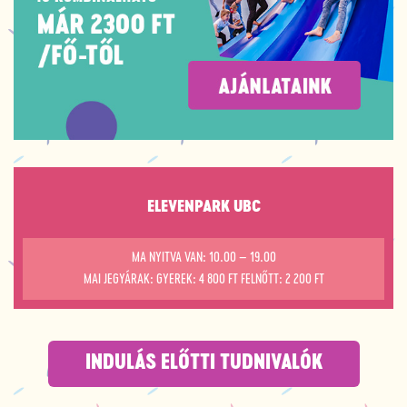
ELEVENPARK UBC
MA NYITVA VAN: 10.00 – 19.00
MAI JEGYÁRAK: GYEREK: 4 800 FT FELNŐTT: 2 200 FT
INDULÁS ELŐTTI TUDNIVALÓK