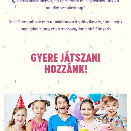
gyermekük barátai körében, egy igazán vidám és felejthetetlen party-val
ünnepelhesse születésnapját.
De az Elevenpark nem csak a családoknak a legjobb választás, hanem céges
csapatépítésre, vagy céges rendezvényekre is kiváló helyszín.
GYERE JÁTSZANI
HOZZÁNK!