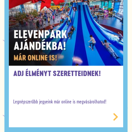
ADJ ÉLMÉNYT SZERETTEIDNEK!
Legnépszerűbb jegyeink már online is megvásárolhatod!