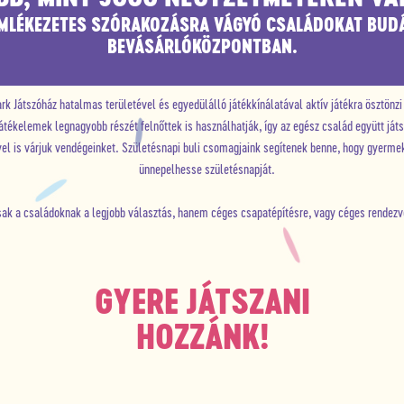
EMLÉKEZETES SZÓRAKOZÁSRA VÁGYÓ CSALÁDOKAT BUD
BEVÁSÁRLÓKÖZPONTBAN.
rk Játszóház hatalmas területével és egyedülálló játékkínálatával aktív játékra ösztönzi
játékelemek legnagyobb részét felnőttek is használhatják, így az egész család együtt játs
is várjuk vendégeinket. Születésnapi buli csomagjaink segítenek benne, hogy gyermekük
ünnepelhesse születésnapját.
ak a családoknak a legjobb választás, hanem céges csapatépítésre, vagy céges rendezvé
GYERE JÁTSZANI
HOZZÁNK!