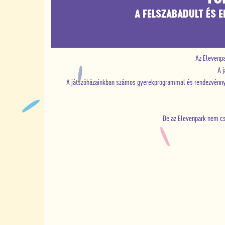
A FELSZABADULT ÉS 
Az Elevenpa
A 
A játszóházainkban számos gyerekprogrammal és rendezvénnyel 
De az Elevenpark nem cs