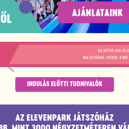
MA NYITVA VAN: 10.
MAI JEGYÁRAK: GYEREK: 4 800 
INDULÁS ELŐTTI TUDNIVALÓK
AZ ELEVENPARK JÁTSZÓHÁZ
BB, MINT 3000 NÉGYZETMÉTEREN VÁ