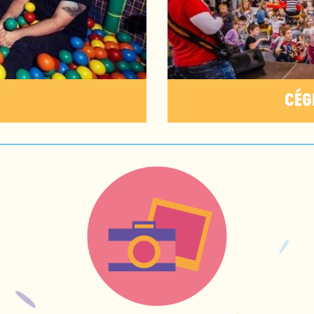
Y
CÉG