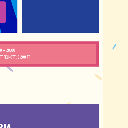
00 – 20.00
FT FELNŐTT: 2 200 FT
RJA