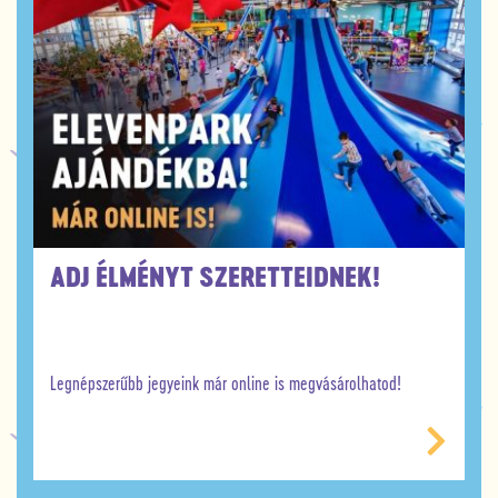
ADJ ÉLMÉNYT SZERETTEIDNEK!
Legnépszerűbb jegyeink már online is megvásárolhatod!