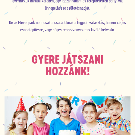
gyermekük barátai körében, egy igazán vidám és felejthetetlen party-val
ünnepelhesse születésnapját.
De az Elevenpark nem csak a családoknak a legjobb választás, hanem céges
csapatépítésre, vagy céges rendezvényekre is kiváló helyszín.
GYERE JÁTSZANI
HOZZÁNK!