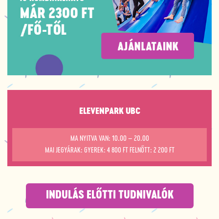
ELEVENPARK UBC
MA NYITVA VAN: 10.00 – 20.00
MAI JEGYÁRAK: GYEREK: 4 800 FT FELNŐTT: 2 200 FT
INDULÁS ELŐTTI TUDNIVALÓK