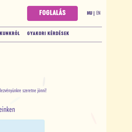
FOGLALÁS
EN
HU
KUNKRÓL
GYAKORI KÉRDÉSEK
ndezvényünkre szeretne jönni!
einken